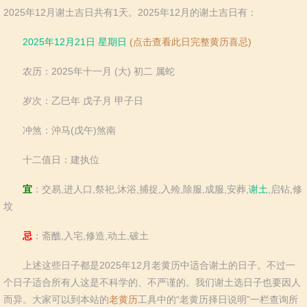
羊
猴
鸡
狗
2025年12月谢土吉日共有1天。2025年12月的谢土吉日有：
猪
2025年12月21日 星期日
(点击查看此日完整黄历喜忌)
农历：2025年十一月 (大) 初二 属蛇
岁次：乙巳年 戊子月 甲子日
冲煞：沖马(戊午)煞南
十二值日：建执位
宜
：交易,进人口,祭祀,沐浴,捕捉,入殓,除服,成服,安葬,
谢土
,启钻,修
坟
忌
：斋醮,入宅,修造,动土,破土
上述这些日子都是2025年12月老黄历中适合谢土的日子。不过一
个日子适合所有人这是不科学的、不严谨的。我们谢土选日子也要因人
而异。大家可以到本站的
老黄历
工具中的“老黄历择日说明”一栏查询所