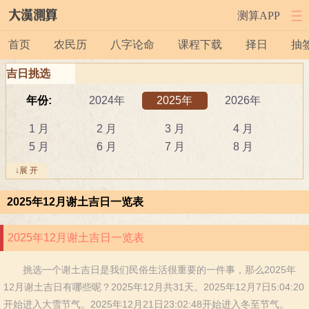
测算APP
首页
农民历
八字论命
课程下载
择日
抽
吉日挑选
年份:
2024年
2025年
2026年
1 月
2 月
3 月
4 月
5 月
6 月
7 月
8 月
9 月
10 月
11 月
12 月
↓展 开
吉日:
安葬
出行
动土
2025年12月谢土吉日一览表
祭祀
结婚
开工
开市
订婚
破土
搬新家
谢土
2025年12月谢土吉日一览表
修坟
装修
搬家
黄道吉日
挑选一个谢土吉日是我们民俗生活很重要的一件事，那么2025年
属相:
鼠
牛
虎
12月谢土吉日有哪些呢？2025年12月共31天。2025年12月7日5:04:20
兔
龙
蛇
马
开始进入大雪节气。2025年12月21日23:02:48开始进入冬至节气。