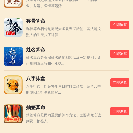
八字算命是根据八字五行来推测出一个人的事
业、财运、爱情等运势...
称骨算命
立即测算
称骨算命相传是周易大师袁天罡所创，其法是按
照人的生辰八字计算...
姓名算命
立即测算
姓名算命是根据姓名的笔划数以及一定规则，并
运用阴阳五行相生相剋...
八字排盘
立即测算
八字排盘，即是将年月日时排成命盘，结合八字
的阴阳五行生克情况...
抽签算命
立即测算
抽签算命是民间重要的算命方法，主要讲究心诚
则灵，抽签人...