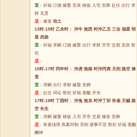
宜
：祈福 订婚 嫁娶 安床 移徙 入宅 安葬 赴任 出行 求
财 见贵
忌
：修造
动土
13时-15时 乙未时： 沖牛 煞西 时沖乙丑 三合 福星 明
星 武曲
宜
：祈福 求嗣 订婚 嫁娶 出行 求财 开市 交易 安床 祭
祀
忌
：
15时-17时 丙申时： 沖虎 煞南 时沖丙寅 天刑 路空 禄
贵
宜
：求嗣 出行 求财 嫁娶 安葬
忌
：赴任 词讼 祭祀 祈福 斋醮 开光
17时-19时 丁酉时： 沖兔 煞东 时沖丁卯 朱雀 天贼 路
空 长生
宜
：求嗣 嫁娶 移徙 入宅 开市 交易 修造 安葬
忌
：朱雀须用 凤凰符制 否则 诸事不宜 祭祀 祈福 斋醮
酬神