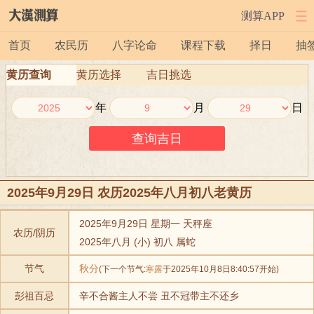
测算APP
首页
农民历
八字论命
课程下载
择日
抽
黄历查询
黄历选择
吉日挑选
年
月
日
2025年9月29日 农历2025年八月初八老黄历
2025年9月29日 星期一 天秤座
农历/阴历
2025年八月 (小) 初八 属蛇
节气
秋分
(下一个节气:
寒露
于2025年10月8日8:40:57开始)
彭祖百忌
辛不合酱主人不尝 丑不冠带主不还乡