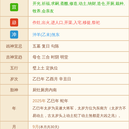
开光,祈福,求嗣,斋醮,修造,动土,纳财,造仓,开厕,栽种,
牧养,会亲友
作灶,出火,进人口,开渠,入宅,移徙,祭祀
沖羊(乙未)煞东
凶神宜忌
五墓 复日 勾陈
吉神宜趋
母仓 三合 时阴 明堂
五行
璧上土 定执位
岁次
乙巳年 乙酉月 辛丑日
胎神
厨灶厕房内南
2025年
乙巳年 蛇年
年
乙巳年太岁为吴遂大将军，太岁方位为东南方（太岁方不
易动土，古太岁头上动土犯了动土煞都是大凶之兆）。
月
9月
(本月共30天)