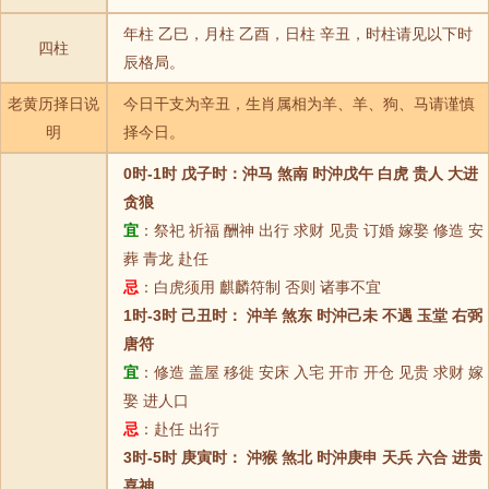
年柱 乙巳，月柱 乙酉，日柱 辛丑，时柱请见以下时
四柱
辰格局。
老黄历择日说
今日干支为辛丑，生肖属相为羊、羊、狗、马请谨慎
明
择今日。
0时-1时 戊子时：沖马 煞南 时沖戊午 白虎 贵人 大进
贪狼
宜
：祭祀 祈福 酬神 出行 求财 见贵 订婚 嫁娶 修造 安
葬 青龙 赴任
忌
：白虎须用 麒麟符制 否则 诸事不宜
1时-3时 己丑时： 沖羊 煞东 时沖己未 不遇 玉堂 右弼
唐符
宜
：修造 盖屋 移徙 安床 入宅 开市 开仓 见贵 求财 嫁
娶 进人口
忌
：赴任 出行
3时-5时 庚寅时： 沖猴 煞北 时沖庚申 天兵 六合 进贵
喜神