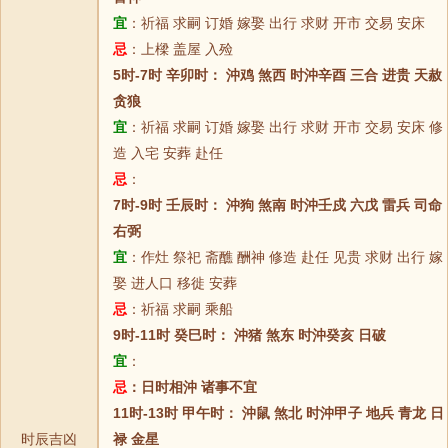
宜
：祈福 求嗣 订婚 嫁娶 出行 求财 开市 交易 安床
忌
：上樑 盖屋 入殓
5时-7时 辛卯时： 沖鸡 煞西 时沖辛酉 三合 进贵 天赦
贪狼
宜
：祈福 求嗣 订婚 嫁娶 出行 求财 开市 交易 安床 修
造 入宅 安葬 赴任
忌
：
7时-9时 壬辰时： 沖狗 煞南 时沖壬戍 六戊 雷兵 司命
右弼
宜
：作灶 祭祀 斋醮 酬神 修造 赴任 见贵 求财 出行 嫁
娶 进人口 移徙 安葬
忌
：祈福 求嗣 乘船
9时-11时 癸巳时： 沖猪 煞东 时沖癸亥 日破
宜
：
忌
：日时相沖 诸事不宜
11时-13时 甲午时： 沖鼠 煞北 时沖甲子 地兵 青龙 日
时辰吉凶
禄 金星