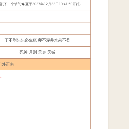
雪
(下一个节气:
冬至
于2027年12月22日10:41:50开始)
丁不剃头头必生疮 卯不穿井水泉不香
死神 月刑 天吏 天贼
门外正南
。