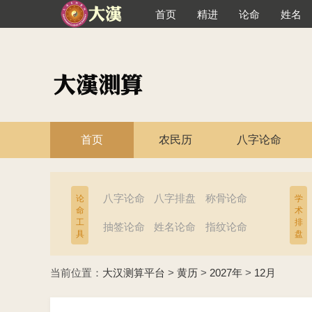
首页
精进
论命
姓名
首页
农民历
八字论命
八字论命
八字排盘
称骨论命
论
学
命
术
工
排
抽签论命
姓名论命
指纹论命
具
盘
当前位置：
大汉测算平台
>
黄历
>
2027年
>
12月