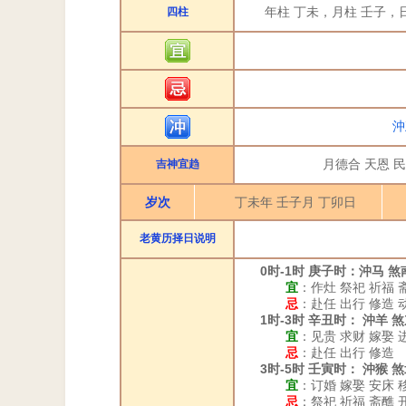
年柱 丁未，月柱 壬子，
四柱
沖
月德合 天恩 民
吉神宜趋
岁次
丁未年 壬子月 丁卯日
老黄历择日说明
0时-1时 庚子时：沖马 煞
宜
：作灶 祭祀 祈福 
忌
：赴任 出行 修造 
1时-3时 辛丑时： 沖羊 
宜
：见贵 求财 嫁娶 
忌
：赴任 出行 修造
3时-5时 壬寅时： 沖猴 
宜
：订婚 嫁娶 安床 
忌
：祭祀 祈福 斋醮 