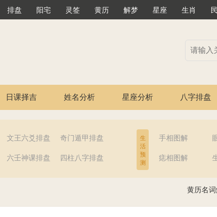
排盘
阳宅
灵签
黄历
解梦
星座
生肖
日课择吉
姓名分析
星座分析
八字排盘
文王六爻排盘
奇门遁甲排盘
手相图解
生
活
预
六壬神课排盘
四柱八字排盘
痣相图解
测
黄历名词