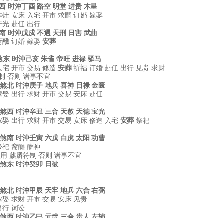
煞西 时沖丁酉 路空 明堂 进贵 木星
作灶 安床 入宅 开市 求嗣 订婚 嫁娶
开光 赴任 出行
煞南 时沖戊戍 不遇 天刑 日害 武曲
斋醮 订婚 嫁娶
安葬
 煞东 时沖己亥 朱雀 帝旺 进禄 驿马
入宅 开市 交易 修造
安葬
祈福 订婚 赴任 出行 见贵 求财
制 否则 诸事不宜
鼠 煞北 时沖庚子 地兵 喜神 日禄 金匮
嫁娶 出行 求财 开市 交易 安床 赴任
牛 煞西 时沖辛丑 三合 天赦 天德 宝光
嫁娶 出行 求财 开市 交易 安床 修造 入宅
安葬
祭祀
虎 煞南 时沖壬寅 六戊 白虎 太阳 功曹
祀 斋醮 酬神
须用 麒麟符制 否则 诸事不宜
兔 煞东 时沖癸卯 日破
龙 煞北 时沖甲辰 天牢 地兵 六合 右弼
嫁娶 求财 开市 交易 安床 见贵
出行 词讼
蛇 煞西 时沖乙巳 元武 三合 贵人 左辅