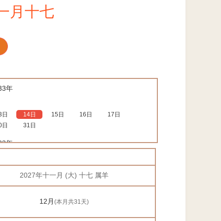
十一月十七
33年
3日
14日
15日
16日
17日
0日
31日
33年
2 月
2027年十一月 (大) 十七 属羊
猪
12月
(本月共31天)