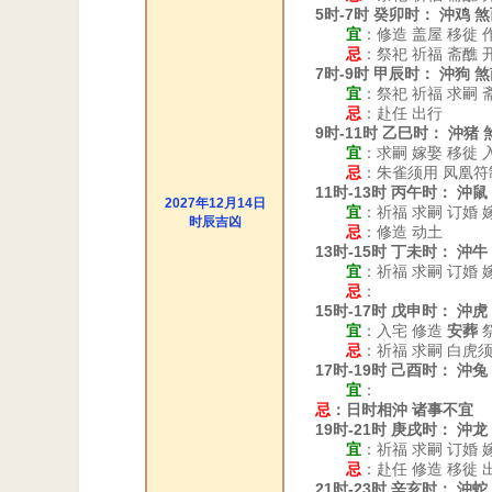
5时-7时 癸卯时： 沖鸡 
宜
：修造 盖屋 移徙 
忌
：祭祀 祈福 斋醮 
7时-9时 甲辰时： 沖狗 
宜
：祭祀 祈福 求嗣 
忌
：赴任 出行
9时-11时 乙巳时： 沖猪
宜
：求嗣 嫁娶 移徙 
忌
：朱雀须用 凤凰符
11时-13时 丙午时： 沖
2027年12月14日
宜
：祈福 求嗣 订婚 
时辰吉凶
忌
：修造 动土
13时-15时 丁未时： 沖
宜
：祈福 求嗣 订婚 
忌
：
15时-17时 戊申时： 沖
宜
：入宅 修造
安葬
祭
忌
：祈福 求嗣 白虎
17时-19时 己酉时： 沖
宜
：
忌
：日时相沖 诸事不宜
19时-21时 庚戌时： 沖
宜
：祈福 求嗣 订婚 
忌
：赴任 修造 移徙 
21时-23时 辛亥时： 沖