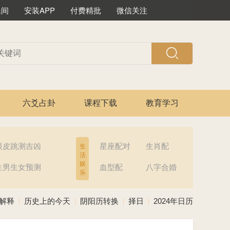
民间
安装APP
付费精批
微信关注
六爻占卦
课程下载
教育学习
眼皮跳测吉凶
星座配对
生肖配
生
活
娱
生男生女预测
血型配
八字合婚
乐
解释
历史上的今天
阴阳历转换
择日
2024年日历