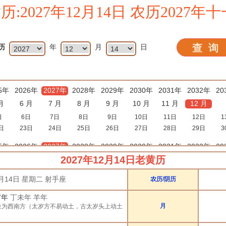
历:2027年12月14日 农历2027年
历
年
月
日
5年
2026年
2027年
2028年
2029年
2030年
2031年
2032年
20
月
6 月
7 月
8 月
9 月
10 月
11 月
12 月
日
6日
7日
8日
9日
10日
11日
12日
1
日
23日
24日
25日
26日
27日
28日
29日
3
5年
2026年
2027年
2028年
2029年
2030年
2031年
2032年
20
2027年12月14日老黄历
月
5 月
6 月
7 月
8 月
9 月
10 月
11 月
1
开工
开市
订婚
破土
搬新家
谢土
修坟
装修
搬家
黄道吉日
2月14日 星期二 射手座
农历/阴历
兔
龙
蛇
马
羊
猴
鸡
狗
7年
丁未年 羊年
月
位为西南方（太岁方不易动土，古太岁头上动土