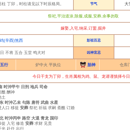
日柱 丁卯，时柱请见以下时辰格局。
大
节气
祭祀,平治道涂,除服,成服,安葬,余事勿取
嫁娶,入宅,纳采,订盟,掘井
鸡(辛酉)煞西
彭祖百忌
日 不将 五合 玉堂 鸣犬对
凶神宜忌
五行
炉中火 平执位
胎神
仓库
今日干支为丁卯，生肖属相为鸡、鼠、龙请谨慎择今日
南 时沖甲午 日刑 地兵 司命
斋醮 酬神
动土
煞东 时沖乙未 勾陈 唐符 武曲 水星
进人口 移徙
安葬
祭祀 祈福 求嗣 斋醮 订婚
煞北 时沖丙申 路空 大退 青龙 国印
移徙 入宅 修造
安葬
求财 见贵
开光 赴任 出行