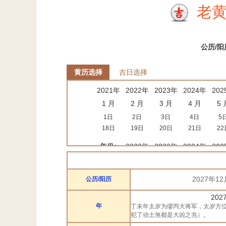
老黄
公历/阳
黄历选择
吉日选择
2021年
2022年
2023年
2024年
202
1 月
2 月
3 月
4 月
5 
1日
2日
3日
4日
5
18日
19日
20日
21日
22
年份:
2022年
2023年
2024年
202
月份:
1 月
2 月
3 月
4 
吉日:
安葬
出行
动土
祭祀
结婚
2027年1
公历/阳历
属相:
鼠
牛
虎
202
年
丁未年太岁为缪丙大将军，太岁方
犯了动土煞都是大凶之兆）。