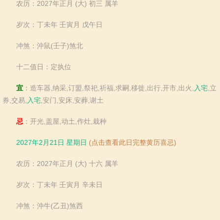
农历：2027年正月 (大) 初三 属羊
岁次：丁未年 壬寅月 戊午日
冲煞：沖鼠(壬子)煞北
十二值日：定执位
宜
：造车器,纳采,订盟,祭祀,祈福,求嗣,移徙,出行,开市,出火,
入宅
,立
券,交易,
入宅
,安门,安床,安葬,谢土
忌
：开光,盖屋,动土,作灶,栽种
2027年2月21日 星期日
(点击查看此日完整黄历喜忌)
农历：2027年正月 (大) 十六 属羊
岁次：丁未年 壬寅月 辛未日
冲煞：沖牛(乙丑)煞西