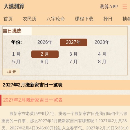
测算APP
首页
农民历
八字论命
课程下载
择日
抽
吉日挑选
年份:
2026年
2027年
2028年
1 月
2 月
3 月
4 月
5 月
6 月
7 月
8 月
9 月
10 月
11 月
12 月
↓展 开
吉日:
安葬
出行
动土
2027年2月搬新家吉日一览表
祭祀
结婚
开工
开市
订婚
破土
搬新家
谢土
2027年2月搬新家吉日一览表
修坟
装修
搬家
黄道吉日
搬新家在老黄历中叫入宅。挑选一个搬新家吉日是我们民俗生活很
属相:
鼠
牛
虎
重要的一件事，那么2027年2月搬新家吉日有哪些呢？2027年2月共28
兔
龙
蛇
马
天。2027年2月4日9:46:00开始进入立春节气。2027年2月19日5:33:10