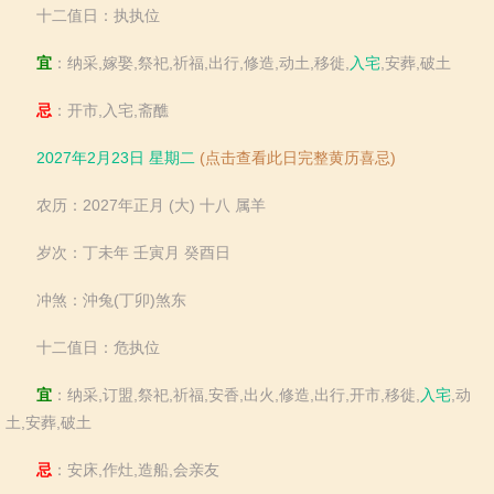
十二值日：执执位
宜
：纳采,嫁娶,祭祀,祈福,出行,修造,动土,移徙,
入宅
,安葬,破土
忌
：开市,入宅,斋醮
2027年2月23日 星期二
(点击查看此日完整黄历喜忌)
农历：2027年正月 (大) 十八 属羊
岁次：丁未年 壬寅月 癸酉日
冲煞：沖兔(丁卯)煞东
十二值日：危执位
宜
：纳采,订盟,祭祀,祈福,安香,出火,修造,出行,开市,移徙,
入宅
,动
土,安葬,破土
忌
：安床,作灶,造船,会亲友