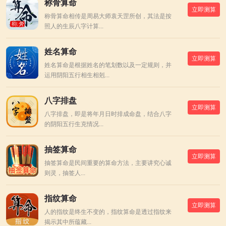
称骨算命
立即测算
称骨算命相传是周易大师袁天罡所创，其法是按
照人的生辰八字计算...
姓名算命
立即测算
姓名算命是根据姓名的笔划数以及一定规则，并
运用阴阳五行相生相剋...
八字排盘
立即测算
八字排盘，即是将年月日时排成命盘，结合八字
的阴阳五行生克情况...
抽签算命
立即测算
抽签算命是民间重要的算命方法，主要讲究心诚
则灵，抽签人...
指纹算命
立即测算
人的指纹是终生不变的，指纹算命是透过指纹来
揭示其中所蕴藏...