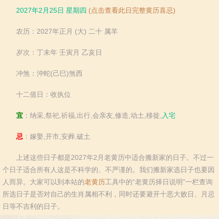
2027年2月25日 星期四
(点击查看此日完整黄历喜忌)
农历：2027年正月 (大) 二十 属羊
岁次：丁未年 壬寅月 乙亥日
冲煞：沖蛇(己巳)煞西
十二值日：收执位
宜
：纳采,祭祀,祈福,出行,会亲友,修造,动土,移徙,
入宅
忌
：嫁娶,开市,安葬,破土
上述这些日子都是2027年2月老黄历中适合搬新家的日子。不过一
个日子适合所有人这是不科学的、不严谨的。我们搬新家选日子也要因
人而异。大家可以到本站的
老黄历
工具中的“老黄历择日说明”一栏查询
所选日子是否对自己的生肖属相不利，同时还要避开十恶大败日、月忌
日等不吉利的日子。