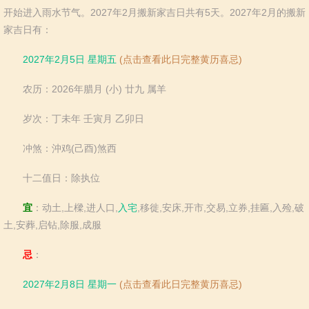
羊
猴
鸡
狗
开始进入雨水节气。2027年2月搬新家吉日共有5天。2027年2月的搬新
猪
家吉日有：
2027年2月5日 星期五
(点击查看此日完整黄历喜忌)
农历：2026年腊月 (小) 廿九 属羊
岁次：丁未年 壬寅月 乙卯日
冲煞：沖鸡(己酉)煞西
十二值日：除执位
宜
：动土,上樑,进人口,
入宅
,移徙,安床,开市,交易,立券,挂匾,入殓,破
土,安葬,启钻,除服,成服
忌
：
2027年2月8日 星期一
(点击查看此日完整黄历喜忌)