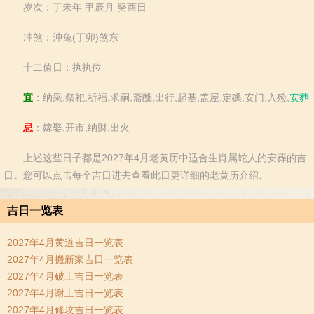
岁次：丁未年 甲辰月 癸酉日
冲煞：沖兔(丁卯)煞东
十二值日：执执位
宜
：纳采,祭祀,祈福,求嗣,斋醮,出行,起基,盖屋,定磉,安门,入殓,
安葬
忌
：嫁娶,开市,纳财,出火
上述这些日子都是2027年4月老黄历中适合生肖属蛇人的安葬的吉
日。您可以点击每个吉日进去查看此日更详细的老黄历介绍。
吉日一览表
2027年4月黄道吉日一览表
2027年4月搬新家吉日一览表
2027年4月破土吉日一览表
2027年4月谢土吉日一览表
2027年4月修坟吉日一览表