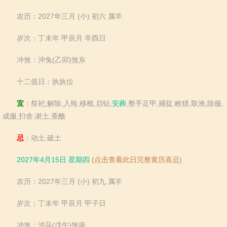
农历：2027年三月 (小) 初六 属羊
岁次：丁未年 甲辰月 辛酉日
冲煞：沖兔(乙卯)煞东
十二值日：执执位
宜
：祭祀,解除,入殓,移柩,启钻,
安葬
,整手足甲,捕捉,畋猎,取渔,除服,
成服,扫舍,谢土,斋醮
忌
：动土,破土
2027年4月15日 星期四
(点击查看此日完整黄历喜忌)
农历：2027年三月 (小) 初九 属羊
岁次：丁未年 甲辰月 甲子日
冲煞：沖马(戊午)煞南