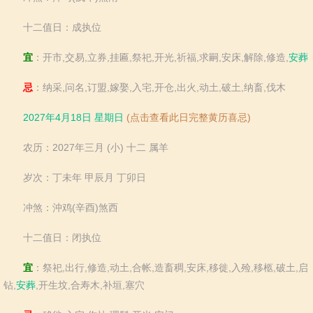
十二值日：成执位
宜
：开市,交易,立券,挂匾,祭祀,开光,祈福,求嗣,安床,解除,修造,
安葬
忌
：纳采,问名,订盟,嫁娶,入宅,开仓,出火,动土,破土,纳畜,伐木
2027年4月18日 星期日
(点击查看此日完整黄历喜忌)
农历：2027年三月 (小) 十二 属羊
岁次：丁未年 甲辰月 丁卯日
冲煞：沖鸡(辛酉)煞西
十二值日：闭执位
宜
：祭祀,出行,修造,动土,合帐,造畜稠,安床,移徙,入殓,移柩,破土,启
钻,
安葬
,开生坟,合寿木,补垣,塞穴