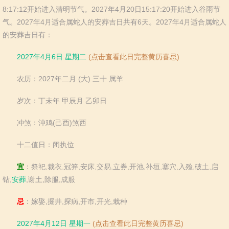
羊
猴
鸡
狗
8:17:12开始进入清明节气。2027年4月20日15:17:20开始进入谷雨节
猪
气。2027年4月适合属蛇人的安葬吉日共有6天。2027年4月适合属蛇人
的安葬吉日有：
2027年4月6日 星期二
(点击查看此日完整黄历喜忌)
农历：2027年二月 (大) 三十 属羊
岁次：丁未年 甲辰月 乙卯日
冲煞：沖鸡(己酉)煞西
十二值日：闭执位
宜
：祭祀,裁衣,冠笄,安床,交易,立券,开池,补垣,塞穴,入殓,破土,启
钻,
安葬
,谢土,除服,成服
忌
：嫁娶,掘井,探病,开市,开光,栽种
2027年4月12日 星期一
(点击查看此日完整黄历喜忌)