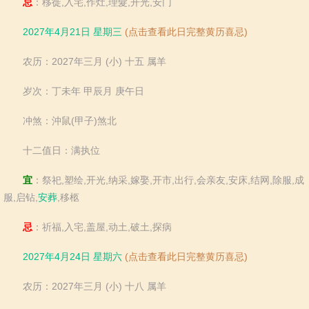
忌
：移徙,入宅,作灶,理髮,开光,安门
2027年4月21日 星期三
(点击查看此日完整黄历喜忌)
农历：2027年三月 (小) 十五 属羊
岁次：丁未年 甲辰月 庚午日
冲煞：沖鼠(甲子)煞北
十二值日：满执位
宜
：祭祀,塑绘,开光,纳采,嫁娶,开市,出行,会亲友,安床,结网,除服,成
服,启钻,
安葬
,移柩
忌
：祈福,入宅,盖屋,动土,破土,探病
2027年4月24日 星期六
(点击查看此日完整黄历喜忌)
农历：2027年三月 (小) 十八 属羊