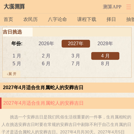
测算APP
首页
农民历
八字论命
课程下载
择日
抽
吉日挑选
年份:
2026年
2027年
2028年
1 月
2 月
3 月
4 月
5 月
6 月
7 月
8 月
9 月
10 月
11 月
12 月
↓展 开
吉日:
安葬
出行
动土
2027年4月适合生肖属蛇人的安葬吉日
祭祀
结婚
开工
开市
订婚
破土
搬新家
谢土
2027年4月适合生肖属蛇人的安葬吉日
修坟
装修
搬家
黄道吉日
挑选一个安葬吉日是我们民俗生活很重要的一件事，生肖属相蛇的
属相:
鼠
牛
虎
人在挑选安葬吉日时要在常规的安葬吉日中剔除不利于自己生肖属的日
兔
龙
蛇
马
子才是适合属蛇人的安葬吉日。2027年4月共30天。2027年4月5日