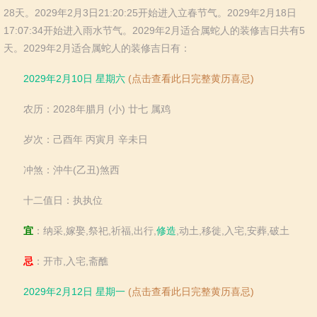
羊
猴
鸡
狗
28天。2029年2月3日21:20:25开始进入立春节气。2029年2月18日
猪
17:07:34开始进入雨水节气。2029年2月适合属蛇人的装修吉日共有5
天。2029年2月适合属蛇人的装修吉日有：
2029年2月10日 星期六
(点击查看此日完整黄历喜忌)
农历：2028年腊月 (小) 廿七 属鸡
岁次：己酉年 丙寅月 辛未日
冲煞：沖牛(乙丑)煞西
十二值日：执执位
宜
：纳采,嫁娶,祭祀,祈福,出行,
修造
,动土,移徙,入宅,安葬,破土
忌
：开市,入宅,斋醮
2029年2月12日 星期一
(点击查看此日完整黄历喜忌)