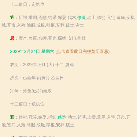
十二值日：定执位
宜
：祈福,求嗣,斋醮,纳采,嫁娶,伐木,
修造
,动土,移徙,入宅,造庙,安机
械,开市,入殓,除服,成服,移柩,安葬,破土,谢土
忌
：置产,盖屋,合嵴,开光,探病,安门,作灶
2029年2月24日 星期六
(点击查看此日完整黄历喜忌)
农历：2029年正月 (大) 十二 属鸡
岁次：己酉年 丙寅月 乙酉日
冲煞：沖兔(己卯)煞东
十二值日：危执位
宜
：祭祀,冠笄,嫁娶,拆卸,
修造
,动土,起基,上樑,盖屋,入宅,开市,开
池,塞穴,入殓,除服,成服,移柩,安葬,破土