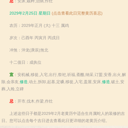
忌
：安床,栽种,治病,作灶
2029年2月25日 星期日
(点击查看此日完整黄历喜忌)
农历：2029年正月 (大) 十三 属鸡
岁次：己酉年 丙寅月 丙戌日
冲煞：沖龙(庚辰)煞北
十二值日：成执位
宜
：安机械,移徙,入宅,出行,祭祀,祈福,斋醮,纳采,订盟,安香,出火,解
除,会亲友,
修造
,动土,拆卸,起基,定磉,移徙,入宅,盖屋,安床,
修造
,破土,安
葬,入殓,立碑
忌
：开市,伐木,作梁,作灶
上述这些日子都是2029年2月老黄历中适合生肖属蛇人的装修的吉
日。您可以点击每个吉日进去查看此日更详细的老黄历介绍。