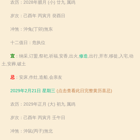
农历：2028年腊月 (小) 廿九 属鸡
岁次：己酉年 丙寅月 癸酉日
冲煞：沖兔(丁卯)煞东
十二值日：危执位
宜
：纳采,订盟,祭祀,祈福,安香,出火,
修造
,出行,开市,移徙,入宅,动
土,安葬,破土
忌
：安床,作灶,造船,会亲友
2029年2月21日 星期三
(点击查看此日完整黄历喜忌)
农历：2029年正月 (大) 初九 属鸡
岁次：己酉年 丙寅月 壬午日
冲煞：沖鼠(丙子)煞北