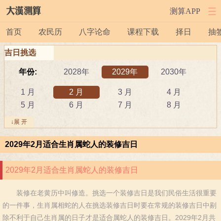
测算APP
首页
农民历
八字论命
课程下载
择日
抽
吉日挑选
年份:
2028年
2029年
2030年
1 月
2 月
3 月
4 月
5 月
6 月
7 月
8 月
9 月
10 月
11 月
12 月
↓展 开
吉日:
安葬
出行
动土
2029年2月适合生肖属蛇人的装修吉日
祭祀
结婚
开工
开市
订婚
破土
搬新家
谢土
2029年2月适合生肖属蛇人的装修吉日
修坟
装修
搬家
黄道吉日
装修在老黄历中叫修造。挑选一个装修吉日是我们民俗生活很重要
属相:
鼠
牛
虎
的一件事，生肖属相蛇的人在挑选装修吉日时要在常规的装修吉日中剔
兔
龙
蛇
马
除不利于自己生肖属的日子才是适合属蛇人的装修吉日。2029年2月共