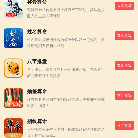
称骨算命
立即测算
称骨算命相传是周易大师袁天罡所创，其法是按
照人的生辰八字计算...
姓名算命
立即测算
姓名算命是根据姓名的笔划数以及一定规则，并
运用阴阳五行相生相剋...
八字排盘
立即测算
八字排盘，即是将年月日时排成命盘，结合八字
的阴阳五行生克情况...
抽签算命
立即测算
抽签算命是民间重要的算命方法，主要讲究心诚
则灵，抽签人...
指纹算命
立即测算
人的指纹是终生不变的，指纹算命是透过指纹来
揭示其中所蕴藏...