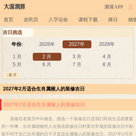
测算APP
首页
农民历
八字论命
课程下载
择日
抽
吉日挑选
年份:
2026年
2027年
2028年
1 月
2 月
3 月
4 月
5 月
6 月
7 月
8 月
9 月
10 月
11 月
12 月
↓展 开
吉日:
安葬
出行
动土
2027年2月适合生肖属猴人的装修吉日
祭祀
结婚
开工
开市
订婚
破土
搬新家
谢土
2027年2月适合生肖属猴人的装修吉日
修坟
装修
搬家
黄道吉日
装修在老黄历中叫修造。挑选一个装修吉日是我们民俗生活很重要
属相:
鼠
牛
虎
的一件事，生肖属相猴的人在挑选装修吉日时要在常规的装修吉日中剔
兔
龙
蛇
马
除不利于自己生肖属的日子才是适合属猴人的装修吉日。2027年2月共