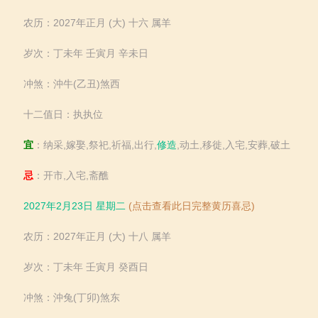
农历：2027年正月 (大) 十六 属羊
岁次：丁未年 壬寅月 辛未日
冲煞：沖牛(乙丑)煞西
十二值日：执执位
宜
：纳采,嫁娶,祭祀,祈福,出行,
修造
,动土,移徙,入宅,安葬,破土
忌
：开市,入宅,斋醮
2027年2月23日 星期二
(点击查看此日完整黄历喜忌)
农历：2027年正月 (大) 十八 属羊
岁次：丁未年 壬寅月 癸酉日
冲煞：沖兔(丁卯)煞东