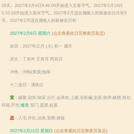
羊
猴
鸡
狗
28天。2027年2月4日9:46:00开始进入立春节气。2027年2月19日
猪
5:33:10开始进入雨水节气。2027年2月适合属猴人的装修吉日共有3
天。2027年2月适合属猴人的装修吉日有：
2027年2月6日 星期六
(点击查看此日完整黄历喜忌)
农历：2027年正月 (大) 初一 属羊
岁次：丁未年 壬寅月 丙辰日
冲煞：沖狗(庚戍)煞南
十二值日：满执位
宜
：嫁娶,冠笄,纳采,出行,会亲友,上樑,安机械,安床,牧养,畋猎,祭祀,
祈福,开光,
修造
,安门,盖屋,起基
忌
：入宅,作灶,治病,安葬,移徙
2027年2月21日 星期日
(点击查看此日完整黄历喜忌)