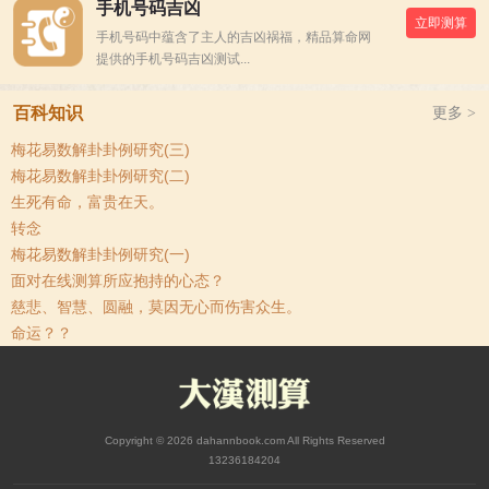
手机号码吉凶
立即测算
手机号码中蕴含了主人的吉凶祸福，精品算命网
提供的手机号码吉凶测试...
百科知识
更多 >
梅花易数解卦卦例研究(三)
梅花易数解卦卦例研究(二)
生死有命，富贵在天。
转念
梅花易数解卦卦例研究(一)
面对在线测算所应抱持的心态？
慈悲、智慧、圆融，莫因无心而伤害众生。
命运？？
Copyright © 2026 dahannbook.com All Rights Reserved
13236184204